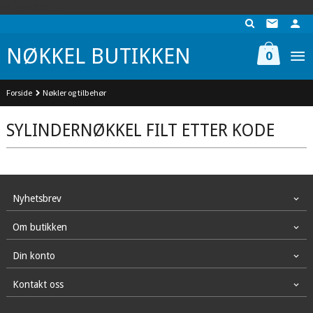
Gå
UA-74942901-1
til
innholdet
NØKKEL BUTIKKEN
0
Forside
Nøkler og tilbehør
SYLINDERNØKKEL FILT ETTER KODE
Nyhetsbrev
Om butikken
Din konto
Kontakt oss