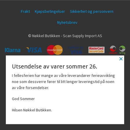
Frakt
Kjøpsbetingelser
Sikkerhet og personvern
Nyhetsbrev
© Nøkkel Butikken - Scan Supply Import AS
×
Vår nettbutikk bruker cookies slik at du
Utsendelse av varer sommer 26.
får en bedre kjøpsopplevelse og vi kan
yte deg bedre service. Vi bruker cookies
I fellesferien har mange av våre leverandører ferieavvikling
hovedsaklig til å lagre
noe som dessverre fører til litt lenger leveringstid på noen
innloggingsdetaljer og huske hva du
av våre forsendelser.
har puttet i handlekurven din. Fortsett å
bruke siden som normalt om du godtar
God Sommer
dette.
Les mer
Hilsen Nøkkel Butikken.
Powered by
24Nettbutikk