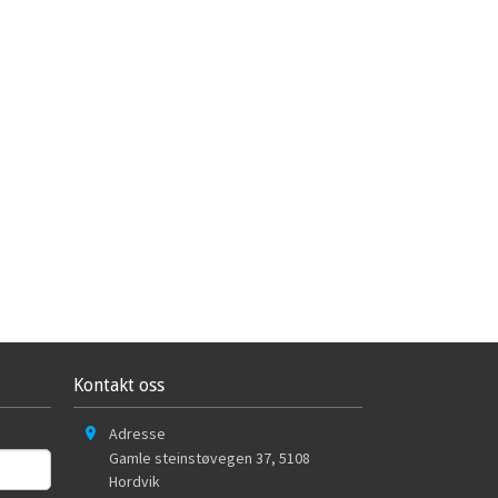
Kontakt oss
Adresse
Gamle steinstøvegen 37
,
5108
Hordvik