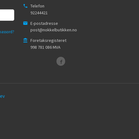
Telefon
92244421
E-postadresse
post@nokkelbutikken.no
passord?
Foretaksregisteret
998 781 086 MVA
ev