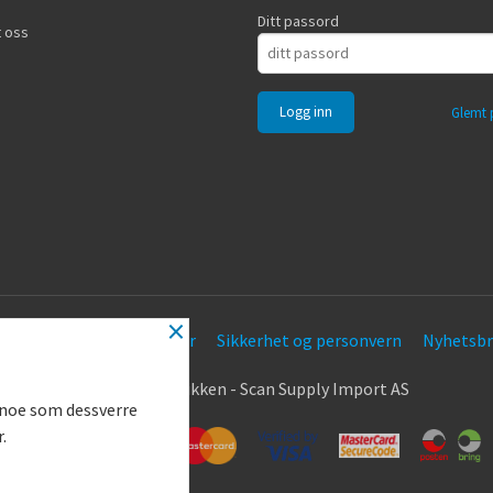
Ditt passord
 oss
Glemt 
×
Frakt
Kjøpsbetingelser
Sikkerhet og personvern
Nyhetsbr
.
© Nøkkel Butikken - Scan Supply Import AS
g noe som dessverre
r.