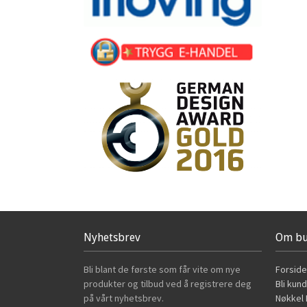
Nyhetsbrev
Om bu
Bli blant de første som får vite om nye
Forside
produkter og tilbud ved å registrere deg
Bli kun
på vårt nyhetsbrev.
Nøkkel B