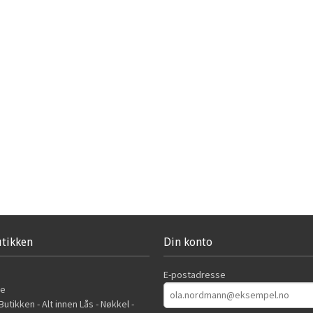
tikken
Din konto
E-postadresse
de
utikken - Alt innen Lås - Nøkkel -