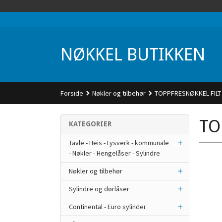
Gå
UA-74942901-1
til
innholdet
NØKKEL BUTIKKEN
Forside
Nøkler og tilbehør
TOPPFRESNØKKEL FILT
TO
KATEGORIER
Tavle - Heis - Lysverk - kommunale
- Nøkler - Hengelåser - Sylindre
Nøkler og tilbehør
Sylindre og dørlåser
Continental - Euro sylinder