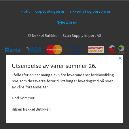
Frakt
Kjøpsbetingelser
Sikkerhet og personvern
Nyhetsbrev
© Nøkkel Butikken - Scan Supply Import AS
×
Vår nettbutikk bruker cookies slik at du
Utsendelse av varer sommer 26.
får en bedre kjøpsopplevelse og vi kan
yte deg bedre service. Vi bruker cookies
I fellesferien har mange av våre leverandører ferieavvikling
hovedsaklig til å lagre
noe som dessverre fører til litt lenger leveringstid på noen
innloggingsdetaljer og huske hva du
av våre forsendelser.
har puttet i handlekurven din. Fortsett å
bruke siden som normalt om du godtar
God Sommer
dette.
Les mer
Hilsen Nøkkel Butikken.
Powered by
24Nettbutikk