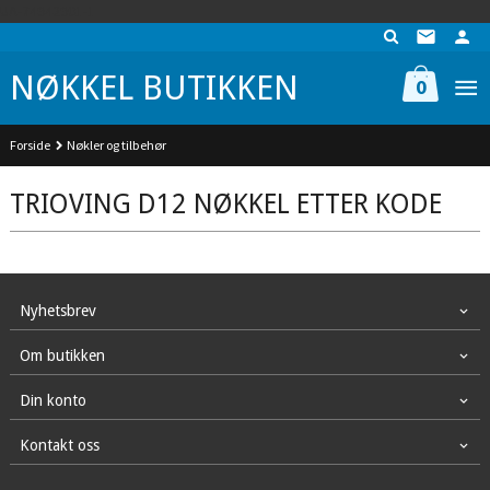
Gå
UA-74942901-1
til
innholdet
NØKKEL BUTIKKEN
0
Forside
Nøkler og tilbehør
TRIOVING D12 NØKKEL ETTER KODE
Nyhetsbrev
Om butikken
Din konto
Kontakt oss