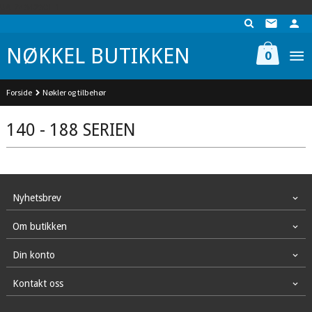
Gå
UA-74942901-1
til
innholdet
NØKKEL BUTIKKEN
0
Forside
Nøkler og tilbehør
140 - 188 SERIEN
Nyhetsbrev
Om butikken
Din konto
Kontakt oss