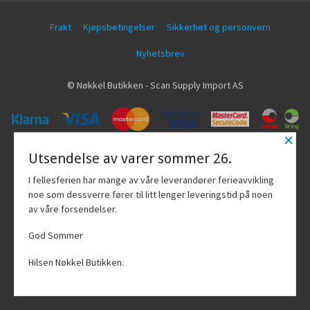
Frakt
Kjøpsbetingelser
Sikkerhet og personvern
Nyhetsbrev
© Nøkkel Butikken - Scan Supply Import AS
×
Vår nettbutikk bruker cookies slik at du
Utsendelse av varer sommer 26.
får en bedre kjøpsopplevelse og vi kan
yte deg bedre service. Vi bruker cookies
I fellesferien har mange av våre leverandører ferieavvikling
hovedsaklig til å lagre
noe som dessverre fører til litt lenger leveringstid på noen
innloggingsdetaljer og huske hva du
av våre forsendelser.
har puttet i handlekurven din. Fortsett å
bruke siden som normalt om du godtar
God Sommer
dette.
Les mer
Hilsen Nøkkel Butikken.
Powered by
24Nettbutikk