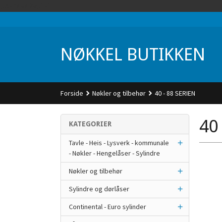
Gå
UA-74942901-1
til
innholdet
NØKKEL BUTIKKEN
Forside
Nøkler og tilbehør
40 - 88 SERIEN
40
KATEGORIER
Tavle - Heis - Lysverk - kommunale
- Nøkler - Hengelåser - Sylindre
Nøkler og tilbehør
Sylindre og dørlåser
Continental - Euro sylinder