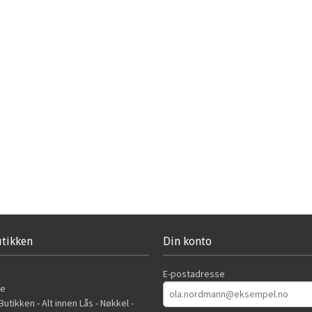
tikken
Din konto
E-postadresse
de
utikken - Alt innen Lås - Nøkkel -