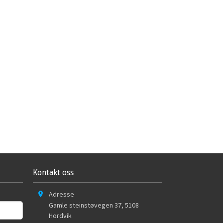
Kontakt oss
Adresse
Gamle steinstøvegen 37
,
5108
Hordvik