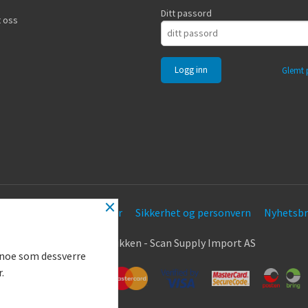
Ditt passord
 oss
Glemt 
×
Frakt
Kjøpsbetingelser
Sikkerhet og personvern
Nyhetsbr
.
© Nøkkel Butikken - Scan Supply Import AS
g noe som dessverre
r.