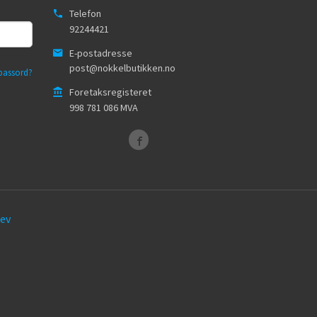
Telefon
92244421
E-postadresse
post@nokkelbutikken.no
passord?
Foretaksregisteret
998 781 086 MVA
ev