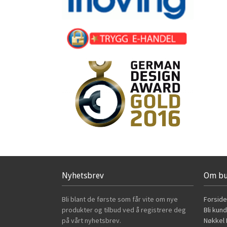
Nyhetsbrev
Om bu
Bli blant de første som får vite om nye
Forside
produkter og tilbud ved å registrere deg
Bli kun
på vårt nyhetsbrev.
Nøkkel B