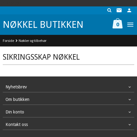
Gå
UA-74942901-1
til
innholdet
NØKKEL BUTIKKEN
0
Forside
Nøkler og tilbehør
SIKRINGSSKAP NØKKEL
Nyhetsbrev
Om butikken
Din konto
Kontakt oss