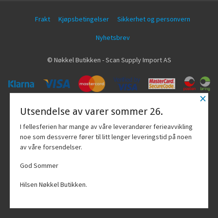
Frakt
Kjøpsbetingelser
Sikkerhet og personvern
Nyhetsbrev
© Nøkkel Butikken - Scan Supply Import AS
×
Vår nettbutikk bruker cookies slik at du
Utsendelse av varer sommer 26.
får en bedre kjøpsopplevelse og vi kan
yte deg bedre service. Vi bruker cookies
I fellesferien har mange av våre leverandører ferieavvikling
hovedsaklig til å lagre
noe som dessverre fører til litt lenger leveringstid på noen
innloggingsdetaljer og huske hva du
av våre forsendelser.
har puttet i handlekurven din. Fortsett å
bruke siden som normalt om du godtar
God Sommer
dette.
Les mer
Hilsen Nøkkel Butikken.
Powered by
24Nettbutikk