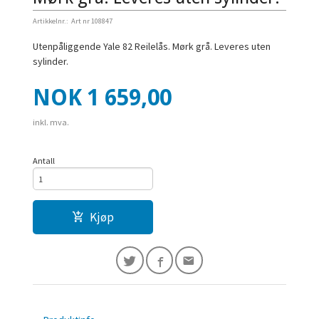
Artikkelnr.:
Art nr 108847
Utenpåliggende Yale 82 Reilelås. Mørk grå. Leveres uten
sylinder.
Pris
NOK
1 659,00
inkl. mva.
Antall
Kjøp