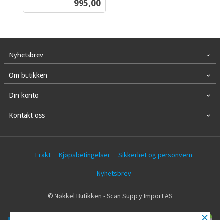
Pris
995,00
mva.
Nyhetsbrev
Om butikken
Din konto
Kontakt oss
Frakt
Kjøpsbetingelser
Sikkerhet og personvern
Nyhetsbrev
© Nøkkel Butikken - Scan Supply Import AS
×