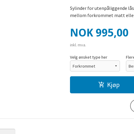
Sylinder for utenpåliggende lås
mellom forkrommet matt eller
Pris
NOK
995,00
inkl. mva.
Velg ønsket type her
Fler
Kjøp