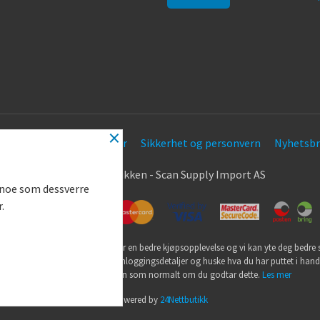
×
Frakt
Kjøpsbetingelser
Sikkerhet og personvern
Nyhetsbr
.
© Nøkkel Butikken - Scan Supply Import AS
g noe som dessverre
r.
utikk bruker cookies slik at du får en bedre kjøpsopplevelse og vi kan yte deg bedre s
ookies hovedsaklig til å lagre innloggingsdetaljer og huske hva du har puttet i han
din. Fortsett å bruke siden som normalt om du godtar dette.
Les mer
Powered by
24Nettbutikk