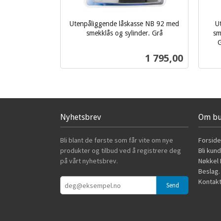
Utenpåliggende låskasse NB 92 med
U
smekklås og sylinder. Grå
sm
inkl.
G
inkl.
mva.
Pris
1 795,00
mva.
Les mer
Nyhetsbrev
Om bu
Bli blant de første som får vite om nye
Forside
produkter og tilbud ved å registrere deg
Bli kun
på vårt nyhetsbrev.
Nøkkel B
Beslag.
Kontakt