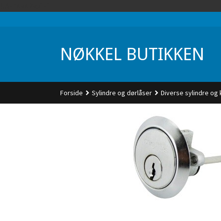
Gå
UA-74942901-1
til
innholdet
NØKKEL BUTIKKEN
Forside
Sylindre og dørlåser
Diverse sylindre og