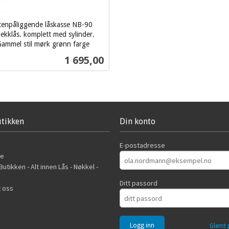
tenpåliggende låskasse NB-90
ekklås. komplett med sylinder.
ammel stil mørk grønn farge
Pris
1 695,00
Kjøp
tikken
Din konto
E-postadresse
de
utikken - Alt innen Lås - Nøkkel -
Ditt passord
 oss
Glemt 