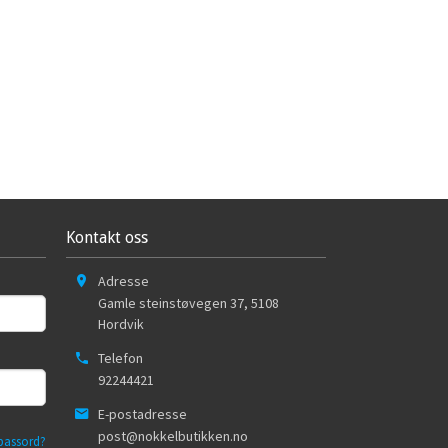
Kontakt oss
Adresse
Gamle steinstøvegen 37
,
5108
Hordvik
Telefon
92244421
E-postadresse
post@nokkelbutikken.no
passord?