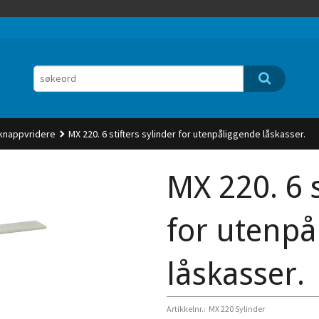
 knappvridere
MX 220. 6 stifters sylinder for utenpåliggende låskasser.
MX 220. 6 s
for utenpå
låskasser.
Artikkelnr.:
MX 220 Sylinder