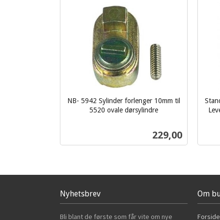
NB- 5942 Sylinder forlenger 10mm til
Stand
5520 ovale dørsylindre
Lev
inkl.
inkl.
mva.
mva.
Pris
229,00
Kjøp
Nyhetsbrev
Om bu
Bli blant de første som får vite om nye
Forside