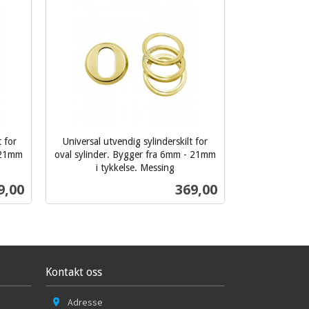
t for
Universal utvendig sylinderskilt for
- 21mm
oval sylinder. Bygger fra 6mm - 21mm
i tykkelse. Messing
inkl.
s
Pris
9,00
369,00
mva.
Kjøp
Kontakt oss
Adresse