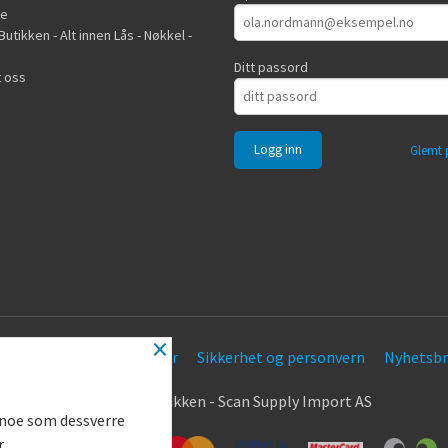
de
utikken - Alt innen Lås - Nøkkel -
Ditt passord
 oss
Glemt 
×
Frakt
Kjøpsbetingelser
Sikkerhet og personvern
Nyhetsbr
.
© Nøkkel Butikken - Scan Supply Import AS
g noe som dessverre
r.