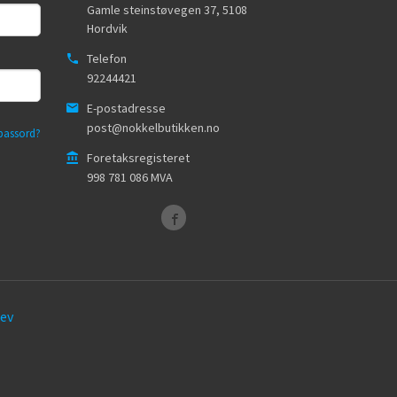
Gamle steinstøvegen 37
,
5108
Hordvik
Telefon
92244421
E-postadresse
post@nokkelbutikken.no
passord?
Foretaksregisteret
998 781 086 MVA
ev