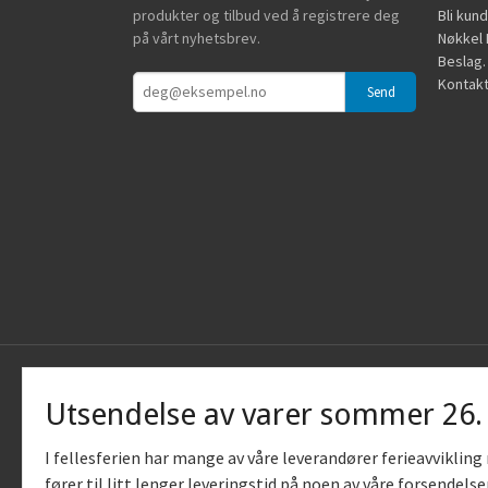
produkter og tilbud ved å registrere deg
Bli kun
på vårt nyhetsbrev.
Nøkkel B
Beslag.
Kontakt
Utsendelse av varer sommer 26
I fellesferien har mange av våre leverandører ferieavviklin
fører til litt lenger leveringstid på noen av våre forsendelse