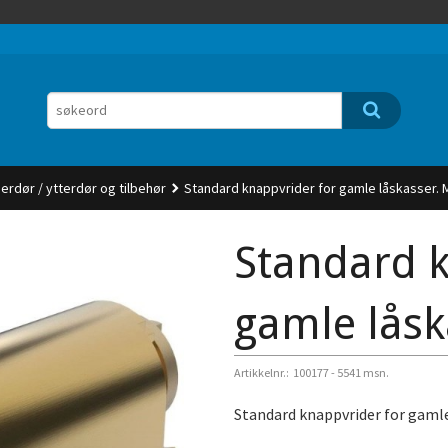
nerdør / ytterdør og tilbehør
Standard knappvrider for gamle låskasser. 
Standard k
gamle låsk
Artikkelnr.:
100177 - 5541 msn.
Standard knappvrider for gaml