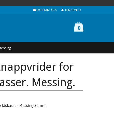
KONTAKT OSS
MIN KONTO
0
Messing.
nappvrider for
asser. Messing.
e låskasser. Messing 32mm