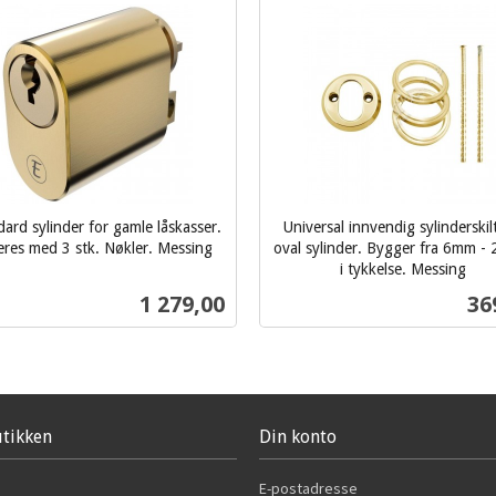
ard sylinder for gamle låskasser.
Universal innvendig sylinderskil
eres med 3 stk. Nøkler. Messing
oval sylinder. Bygger fra 6mm 
i tykkelse. Messing
inkl.
Pris
Pri
1 279,00
36
mva.
Les mer
Kjøp
tikken
Din konto
E-postadresse