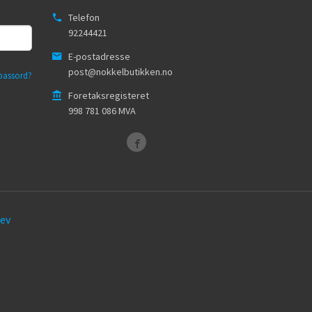
Telefon
92244421
E-postadresse
post@nokkelbutikken.no
passord?
Foretaksregisteret
998 781 086 MVA
ev