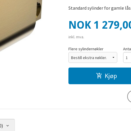
Standard sylinder for gamle lås
Pris
NOK
1 279,0
inkl. mva.
Flere sylindernøkler
Anta
Kjøp
0)