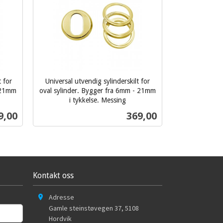
t for
Universal utvendig sylinderskilt for
- 21mm
oval sylinder. Bygger fra 6mm - 21mm
i tykkelse. Messing
inkl.
s
Pris
9,00
369,00
mva.
Kjøp
Kontakt oss
Adresse
Gamle steinstøvegen 37
,
5108
Hordvik