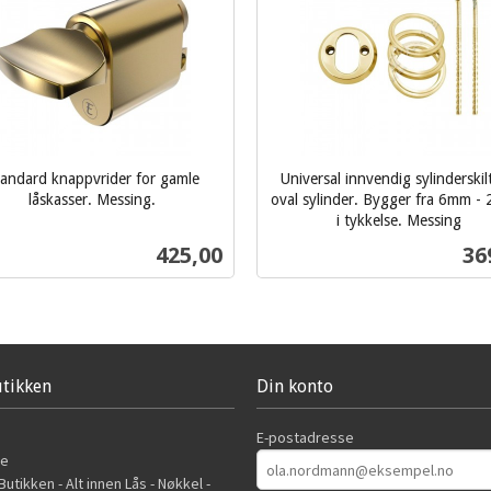
andard knappvrider for gamle
Universal innvendig sylinderskil
låskasser. Messing.
oval sylinder. Bygger fra 6mm 
i tykkelse. Messing
inkl.
Pris
Pri
425,00
36
mva.
Kjøp
Kjøp
tikken
Din konto
E-postadresse
de
utikken - Alt innen Lås - Nøkkel -