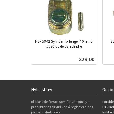
NB- 5942 Sylinder forlenger 10mm til
St
5520 ovale dørsylindre
inkl.
inkl.
mva.
mva.
Pris
229,00
Kjøp
Nyhetsbrev
Om bu
Bli blant de første som får vite om nye
Forside
produkter og tilbud ved å registrere deg
Bli kun
på vårt nyhetsbrev.
Nøkkel B