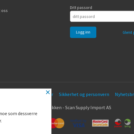
Ditt passord
 oss
Glemt 
×
Frakt
Kjøpsbetingelser
Sikkerhet og personvern
Nyhetsbr
.
© Nøkkel Butikken - Scan Supply Import AS
g noe som dessverre
r.