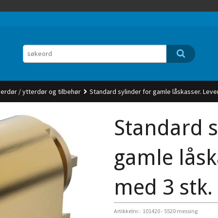
nerdør / ytterdør og tilbehør
Standard sylinder for gamle låskasser. Leve
Standard s
gamle låsk
med 3 stk.
Artikkelnr.:
101420 - 5520 messing