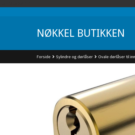
Gå
UA-74942901-1
til
innholdet
NØKKEL BUTIKKEN
Forside
Sylindre og dørlåser
Ovale dørlåser til in